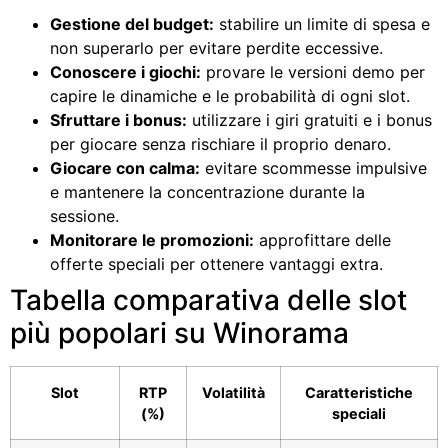
Gestione del budget:
stabilire un limite di spesa e
non superarlo per evitare perdite eccessive.
Conoscere i giochi:
provare le versioni demo per
capire le dinamiche e le probabilità di ogni slot.
Sfruttare i bonus:
utilizzare i giri gratuiti e i bonus
per giocare senza rischiare il proprio denaro.
Giocare con calma:
evitare scommesse impulsive
e mantenere la concentrazione durante la
sessione.
Monitorare le promozioni:
approfittare delle
offerte speciali per ottenere vantaggi extra.
Tabella comparativa delle slot
più popolari su Winorama
Slot
RTP
Volatilità
Caratteristiche
(%)
speciali