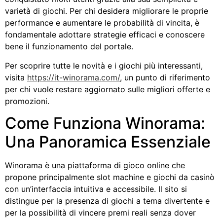
varietà di giochi. Per chi desidera migliorare le proprie
performance e aumentare le probabilità di vincita, è
fondamentale adottare strategie efficaci e conoscere
bene il funzionamento del portale.
Per scoprire tutte le novità e i giochi più interessanti,
visita
https://it-winorama.com/
, un punto di riferimento
per chi vuole restare aggiornato sulle migliori offerte e
promozioni.
Come Funziona Winorama:
Una Panoramica Essenziale
Winorama è una piattaforma di gioco online che
propone principalmente slot machine e giochi da casinò
con un’interfaccia intuitiva e accessibile. Il sito si
distingue per la presenza di giochi a tema divertente e
per la possibilità di vincere premi reali senza dover