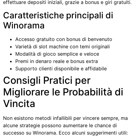
effettuare depositi iniziali, grazie a bonus e giri gratuiti.
Caratteristiche principali di
Winorama
Accesso gratuito con bonus di benvenuto
Varietà di slot machine con temi originali
Modalità di gioco semplice e veloce
Premi in denaro reale e bonus extra
Supporto clienti disponibile e affidabile
Consigli Pratici per
Migliorare le Probabilità di
Vincita
Non esistono metodi infallibili per vincere sempre, ma
alcune strategie possono aumentare le chance di
successo su Winorama. Ecco alcuni suggerimenti utili: