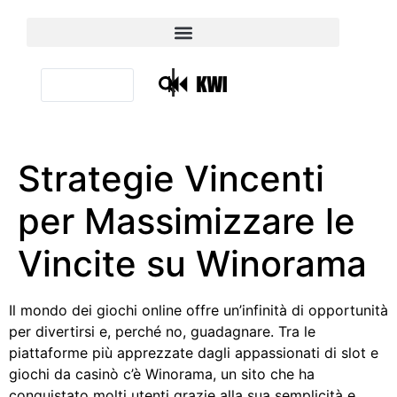
|
Strategie Vincenti
per Massimizzare le
Vincite su Winorama
Il mondo dei giochi online offre un’infinità di opportunità
per divertirsi e, perché no, guadagnare. Tra le
piattaforme più apprezzate dagli appassionati di slot e
giochi da casinò c’è Winorama, un sito che ha
conquistato molti utenti grazie alla sua semplicità e