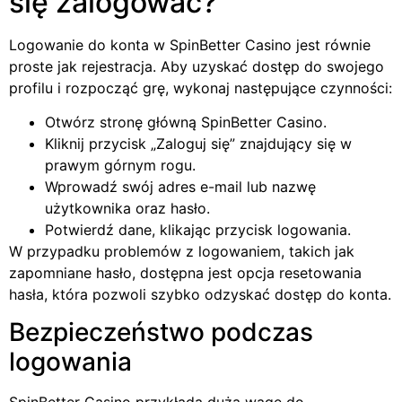
się zalogować?
Logowanie do konta w SpinBetter Casino jest równie
proste jak rejestracja. Aby uzyskać dostęp do swojego
profilu i rozpocząć grę, wykonaj następujące czynności:
Otwórz stronę główną SpinBetter Casino.
Kliknij przycisk „Zaloguj się” znajdujący się w
prawym górnym rogu.
Wprowadź swój adres e-mail lub nazwę
użytkownika oraz hasło.
Potwierdź dane, klikając przycisk logowania.
W przypadku problemów z logowaniem, takich jak
zapomniane hasło, dostępna jest opcja resetowania
hasła, która pozwoli szybko odzyskać dostęp do konta.
Bezpieczeństwo podczas
logowania