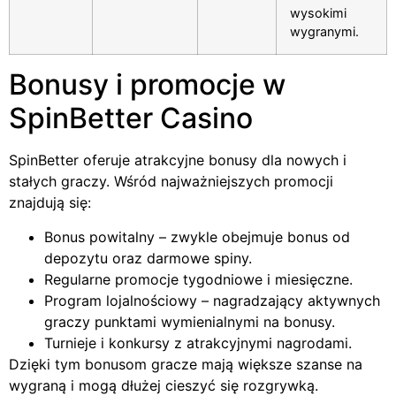
wysokimi
wygranymi.
Bonusy i promocje w
SpinBetter Casino
SpinBetter oferuje atrakcyjne bonusy dla nowych i
stałych graczy. Wśród najważniejszych promocji
znajdują się:
Bonus powitalny – zwykle obejmuje bonus od
depozytu oraz darmowe spiny.
Regularne promocje tygodniowe i miesięczne.
Program lojalnościowy – nagradzający aktywnych
graczy punktami wymienialnymi na bonusy.
Turnieje i konkursy z atrakcyjnymi nagrodami.
Dzięki tym bonusom gracze mają większe szanse na
wygraną i mogą dłużej cieszyć się rozgrywką.