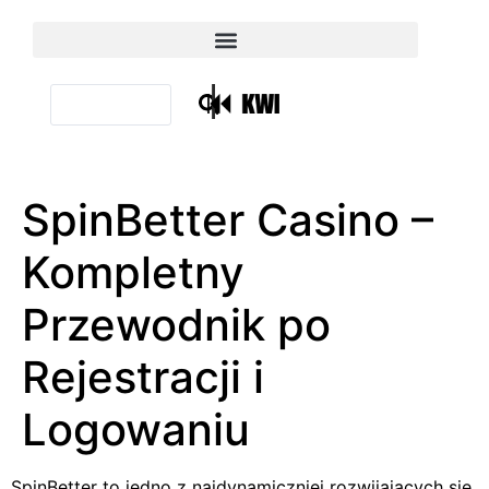
|
SpinBetter Casino –
Kompletny
Przewodnik po
Rejestracji i
Logowaniu
SpinBetter to jedno z najdynamiczniej rozwijających się