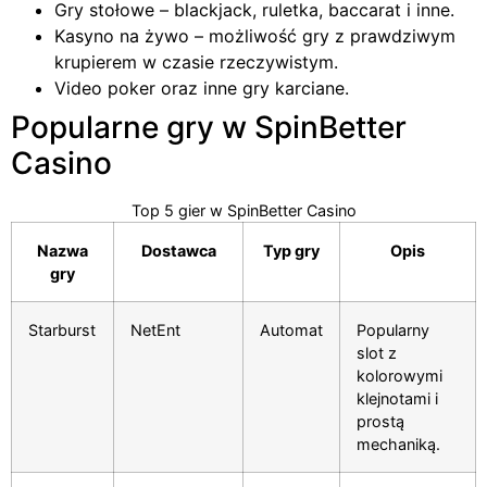
Gry stołowe – blackjack, ruletka, baccarat i inne.
Kasyno na żywo – możliwość gry z prawdziwym
krupierem w czasie rzeczywistym.
Video poker oraz inne gry karciane.
Popularne gry w SpinBetter
Casino
Top 5 gier w SpinBetter Casino
Nazwa
Dostawca
Typ gry
Opis
gry
Starburst
NetEnt
Automat
Popularny
slot z
kolorowymi
klejnotami i
prostą
mechaniką.