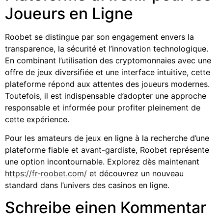
Joueurs en Ligne
Roobet se distingue par son engagement envers la
transparence, la sécurité et l’innovation technologique.
En combinant l’utilisation des cryptomonnaies avec une
offre de jeux diversifiée et une interface intuitive, cette
plateforme répond aux attentes des joueurs modernes.
Toutefois, il est indispensable d’adopter une approche
responsable et informée pour profiter pleinement de
cette expérience.
Pour les amateurs de jeux en ligne à la recherche d’une
plateforme fiable et avant-gardiste, Roobet représente
une option incontournable. Explorez dès maintenant
https://fr-roobet.com/
et découvrez un nouveau
standard dans l’univers des casinos en ligne.
Schreibe einen Kommentar