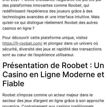
des plateformes innovantes comme Roobet, qui
redéfinissent l’expérience des joueurs grâce à des
technologies avancées et une interface intuitive. Mais
qu’est-ce qui distingue réellement Roobet des autres
casinos en ligne ?
Pour découvrir cette plateforme unique, visitez
https://fr-roobet.com/
et plongez dans un univers où
sécurité, diversité des jeux et rapidité des transactions
sont au cœur de l’expérience utilisateur.
Présentation de Roobet : Un
Casino en Ligne Moderne et
Fiable
Roobet s’impose comme un acteur majeur dans le
secteur des jeux d’argent en ligne grâce à son approche
novatrice. Contrairement aux casinos traditionnels,