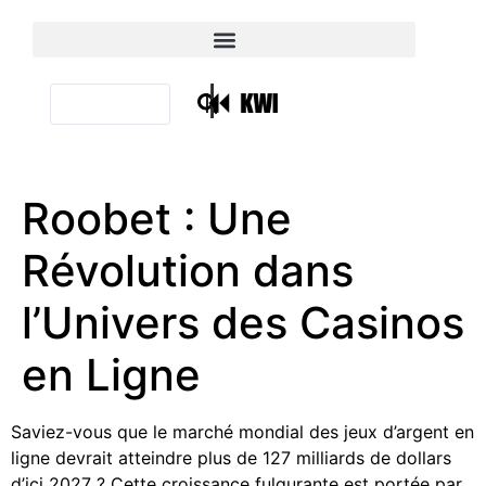
|
Roobet : Une
Révolution dans
l’Univers des Casinos
en Ligne
Saviez-vous que le marché mondial des jeux d’argent en
ligne devrait atteindre plus de 127 milliards de dollars
d’ici 2027 ? Cette croissance fulgurante est portée par