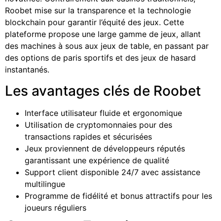
Roobet mise sur la transparence et la technologie
blockchain pour garantir l’équité des jeux. Cette
plateforme propose une large gamme de jeux, allant
des machines à sous aux jeux de table, en passant par
des options de paris sportifs et des jeux de hasard
instantanés.
Les avantages clés de Roobet
Interface utilisateur fluide et ergonomique
Utilisation de cryptomonnaies pour des
transactions rapides et sécurisées
Jeux proviennent de développeurs réputés
garantissant une expérience de qualité
Support client disponible 24/7 avec assistance
multilingue
Programme de fidélité et bonus attractifs pour les
joueurs réguliers