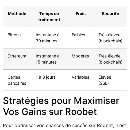
Méthode
Temps de
Frais
Sécurité
traitement
Bitcoin
Instantané à
Faibles
Très élevée
30 minutes
(blockchain)
Ethereum
Instantané à
Modérés
Très élevée
15 minutes
(blockchain)
Cartes
1 à 3 jours
Variables
Élevée
bancaires
(SSL)
Stratégies pour Maximiser
Vos Gains sur Roobet
Pour optimiser vos chances de succès sur Roobet, il est