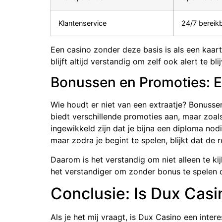
Klantenservice
24/7 bereik
Een casino zonder deze basis is als een kaart
blijft altijd verstandig om zelf ook alert te b
Bonussen en Promoties: E
Wie houdt er niet van een extraatje? Bonussen
biedt verschillende promoties aan, maar zoals
ingewikkeld zijn dat je bijna een diploma nodi
maar zodra je begint te spelen, blijkt dat de reg
Daarom is het verstandig om niet alleen te k
het verstandiger om zonder bonus te spelen da
Conclusie: Is Dux Casi
Als je het mij vraagt, is Dux Casino een int