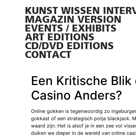
KUNST WISSEN INTER
MAGAZIN VERSION
EVENTS / EXHIBITS
ART EDITIONS
CD/DVD EDITIONS
CONTACT
Een Kritische Bli
Casino Anders?
Online gokken is tegenwoordig zo ingeburgerd
gokkast of een strategisch potje blackjack. 
waard zijn. Het is alsof je in een zee vol viss
duiken we dieper in de wereld van online cas