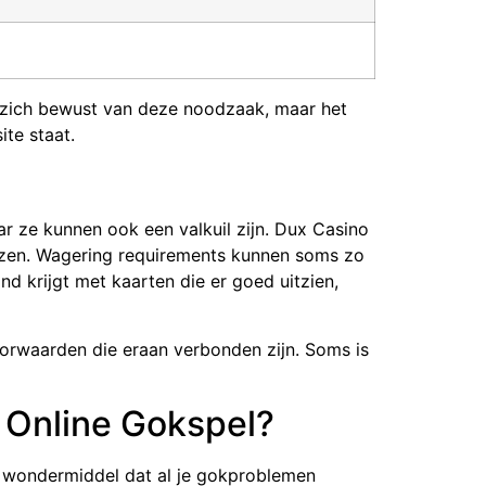
kt zich bewust van deze noodzaak, maar het
ite staat.
ar ze kunnen ook een valkuil zijn. Dux Casino
e lezen. Wagering requirements kunnen soms zo
nd krijgt met kaarten die er goed uitzien,
oorwaarden die eraan verbonden zijn. Soms is
t Online Gokspel?
en wondermiddel dat al je gokproblemen