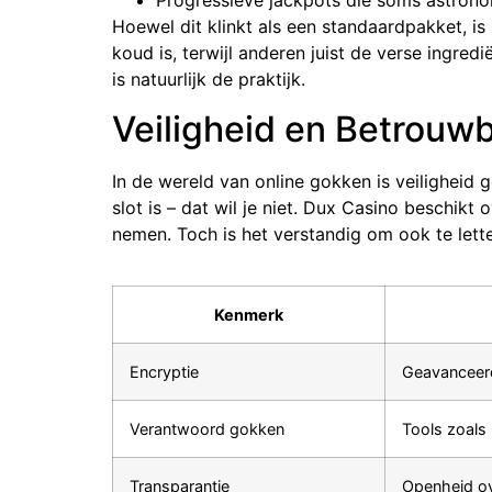
Progressieve jackpots die soms astron
Hoewel dit klinkt als een standaardpakket, is
koud is, terwijl anderen juist de verse ingred
is natuurlijk de praktijk.
Veiligheid en Betrouwb
In de wereld van online gokken is veiligheid 
slot is – dat wil je niet. Dux Casino beschik
nemen. Toch is het verstandig om ook te let
Kenmerk
Encryptie
Geavanceerd
Verantwoord gokken
Tools zoals l
Transparantie
Openheid ov