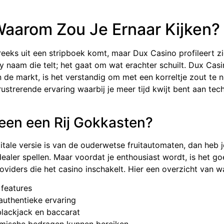
Waarom Zou Je Ernaar Kijken?
reeks uit een stripboek komt, maar Dux Casino profileert zi
hy naam die telt; het gaat om wat erachter schuilt. Dux Casi
in de markt, is het verstandig om met een korreltje zout te
frustrerende ervaring waarbij je meer tijd kwijt bent aan t
een een Rij Gokkasten?
itale versie is van de ouderwetse fruitautomaten, dan heb 
e dealer spellen. Maar voordat je enthousiast wordt, is het g
viders die het casino inschakelt. Hier een overzicht van w
 features
authentieke ervaring
 blackjack en baccarat