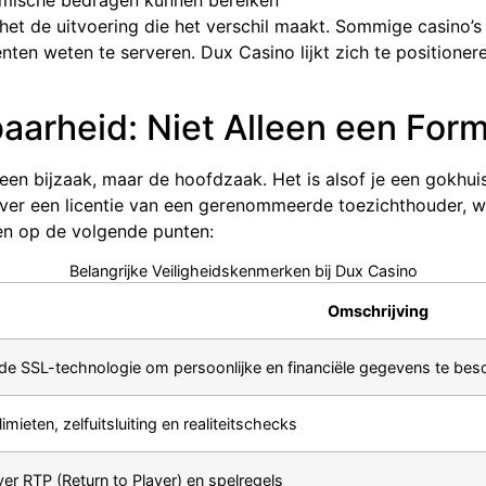
omische bedragen kunnen bereiken
 het de uitvoering die het verschil maakt. Sommige casino’s 
iënten weten te serveren. Dux Casino lijkt zich te positione
aarheid: Niet Alleen een Forma
geen bijzaak, maar de hoofdzaak. Het is alsof je een gokhu
t over een licentie van een gerenommeerde toezichthouder, w
ten op de volgende punten:
Belangrijke Veiligheidskenmerken bij Dux Casino
Omschrijving
e SSL-technologie om persoonlijke en financiële gegevens te be
imieten, zelfuitsluiting en realiteitschecks
er RTP (Return to Player) en spelregels