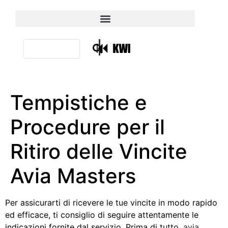
|
Tempistiche e
Procedure per il
Ritiro delle Vincite
Avia Masters
Per assicurarti di ricevere le tue vincite in modo rapido
ed efficace, ti consiglio di seguire attentamente le
indicazioni fornite dal servizio. Prima di tutto,
avia