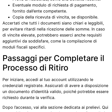
Eventuale modulo di richiesta di pagamento,
fornito dall’ente competente.
Copia della ricevuta di vincita, se disponibile.
Accertati che tutti i documenti siano chiari e leggibili,
per evitare ritardi nella ricezione delle somme. In caso
di vincite elevate, potrebbero esserci anche requisiti
aggiuntivi da soddisfare, come la compilazione di
moduli fiscali specifici.
Passaggi per Completare il
Processo di Ritiro
Per iniziare, accedi al tuo account utilizzando le
credenziali registrate. Assicurati di avere a disposizione
un documento d’identità valido, poiché potrebbe essere
richiesto durante la verifica.
Dopo l’accesso, vai alla sezione dedicata ai prelievi. Qui