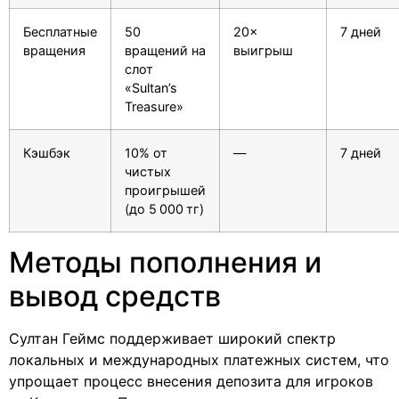
Бесплатные
50
20×
7 дней
вращения
вращений на
выигрыш
слот
«Sultan’s
Treasure»
Кэшбэк
10% от
—
7 дней
чистых
проигрышей
(до 5 000 тг)
Методы пополнения и
вывод средств
Султан Геймс поддерживает широкий спектр
локальных и международных платежных систем, что
упрощает процесс внесения депозита для игроков