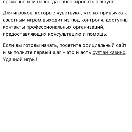
временно или навсегда заблокировать аккаунт.
Для игроков, которые чувствуют, что их привычка к
азартным играм выходит из‑под контроля, доступны
контакты профессиональных организаций,
предоставляющих консультацию и помощь.
Если вы готовы начать, посетите официальный сайт
и выполните первый шаг – это и есть
султан казино
.
Удачной игры!