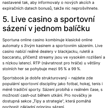
nastavené tak, aby informovaly o nových akcích a
expiračních datech bonusů, takže nic neprošvihnete.
5. Live casino a sportovní
sázení v jednom balíčku
Sportuna online casino kombinuje klasické online
automaty s živým kasinem a sportovním sázením. Live
casino nabízí reálné dealery v blackjacku, ruletě a
baccaratu, přičemž streamy jsou ve vysokém rozlišení a
s nízkou latencí. RTP (návratnost pro hráče) u většiny
stolních her se pohybuje mezi 95 % a 99 %.
Sportsbook je dobře strukturovaný – najdete zde
populární sportovní disciplíny jako fotbal, hokej, tenis i
méně tradiční sporty. Sázení probíhá v reálném čase, s
možností cash‑out během utkání. Pro nováčky je
dostupná sekce „Tipy a strategie“, která pomáhá
pochopit základní principy sázení.