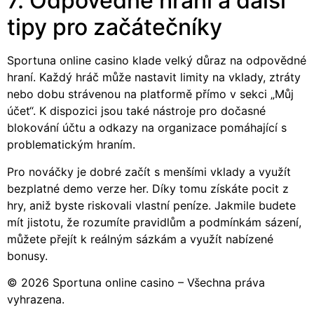
7. Odpovědné hraní a další
tipy pro začátečníky
Sportuna online casino klade velký důraz na odpovědné
hraní. Každý hráč může nastavit limity na vklady, ztráty
nebo dobu strávenou na platformě přímo v sekci „Můj
účet“. K dispozici jsou také nástroje pro dočasné
blokování účtu a odkazy na organizace pomáhající s
problematickým hraním.
Pro nováčky je dobré začít s menšími vklady a využít
bezplatné demo verze her. Díky tomu získáte pocit z
hry, aniž byste riskovali vlastní peníze. Jakmile budete
mít jistotu, že rozumíte pravidlům a podmínkám sázení,
můžete přejít k reálným sázkám a využít nabízené
bonusy.
© 2026 Sportuna online casino – Všechna práva
vyhrazena.