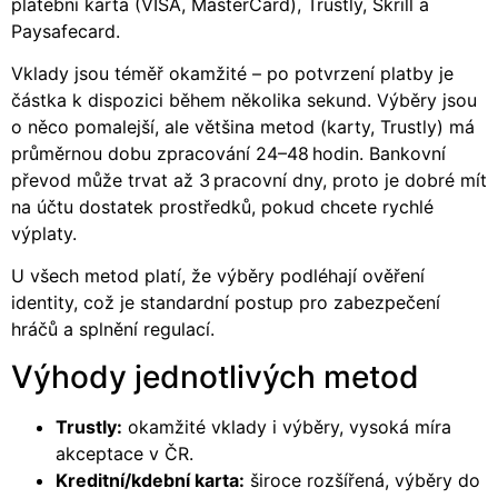
platební karta (VISA, MasterCard), Trustly, Skrill a
Paysafecard.
Vklady jsou téměř okamžité – po potvrzení platby je
částka k dispozici během několika sekund. Výběry jsou
o něco pomalejší, ale většina metod (karty, Trustly) má
průměrnou dobu zpracování 24–48 hodin. Bankovní
převod může trvat až 3 pracovní dny, proto je dobré mít
na účtu dostatek prostředků, pokud chcete rychlé
výplaty.
U všech metod platí, že výběry podléhají ověření
identity, což je standardní postup pro zabezpečení
hráčů a splnění regulací.
Výhody jednotlivých metod
Trustly:
okamžité vklady i výběry, vysoká míra
akceptace v ČR.
Kreditní/kdební karta:
široce rozšířená, výběry do