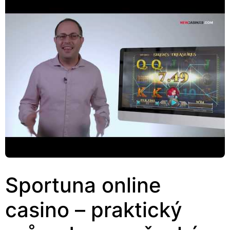
Sportuna online
casino – praktický