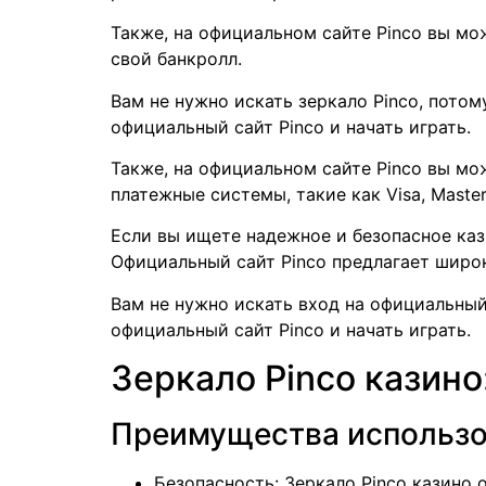
Также, на официальном сайте Pinco вы м
свой банкролл.
Вам не нужно искать зеркало Pinco, потом
официальный сайт Pinco и начать играть.
Также, на официальном сайте Pinco вы мо
платежные системы, такие как Visa, Masterca
Если вы ищете надежное и безопасное кази
Официальный сайт Pinco предлагает широк
Вам не нужно искать вход на официальный 
официальный сайт Pinco и начать играть.
Зеркало Pinco казино
Преимущества использов
Безопасность: Зеркало Pinco казино 