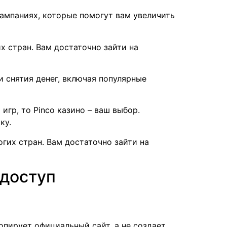
ампаниях, которые помогут вам увеличить
х стран. Вам достаточно зайти на
 снятия денег, включая популярные
гр, то Pinco казино – ваш выбор.
ку.
огих стран. Вам достаточно зайти на
 доступ
копирует официальный сайт, а не создает