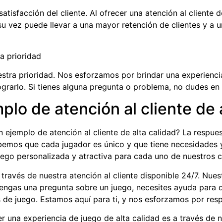
satisfacción del cliente. Al ofrecer una atención al cliente
a su vez puede llevar a una mayor retención de clientes y 
ra prioridad
uestra prioridad. Nos esforzamos por brindar una experiencia
lograrlo. Si tienes alguna pregunta o problema, no dudes en
lo de atención al cliente de 
 ejemplo de atención al cliente de alta calidad? La respue
abemos que cada jugador es único y que tiene necesidades y
ego personalizada y atractiva para cada uno de nuestros cl
ravés de nuestra atención al cliente disponible 24/7. Nues
engas una pregunta sobre un juego, necesites ayuda para d
 de juego. Estamos aquí para ti, y nos esforzamos por resp
 una experiencia de juego de alta calidad es a través de n