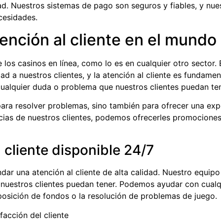
ad. Nuestros sistemas de pago son seguros y fiables, y nue
cesidades.
ención al cliente en el mundo 
e los casinos en línea, como lo es en cualquier otro sector
dad a nuestros clientes, y la atención al cliente es fundame
 cualquier duda o problema que nuestros clientes puedan ten
para resolver problemas, sino también para ofrecer una exp
cias de nuestros clientes, podemos ofrecerles promociones 
 cliente disponible 24/7
r una atención al cliente de alta calidad. Nuestro equipo 
 nuestros clientes puedan tener. Podemos ayudar con cualq
posición de fondos o la resolución de problemas de juego.
sfacción del cliente