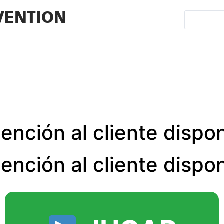
VENTION
ención al cliente dispo
ención al cliente dispo