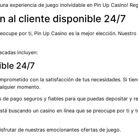
 una experiencia de juego inolvidable en Pin Up Casino! Reg
n al cliente disponible 24/7
eocupe por ti, Pin Up Casino es la mejor elección. Nuestro 
acadas incluyen:
ible 24/7
omprometido con la satisfacción de tus necesidades. Si ti
ualquier momento.
e pago seguros y fiables para que puedas depositar y ret
 está buscando un casino en línea que se preocupe por ti y 
isfrutar de nuestras emocionantes ofertas de juego.