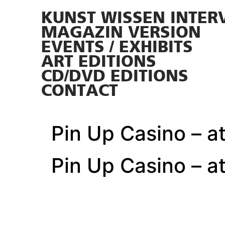
KUNST WISSEN INTER
MAGAZIN VERSION
EVENTS / EXHIBITS
ART EDITIONS
CD/DVD EDITIONS
CONTACT
Pin Up Casino – at
Pin Up Casino – at