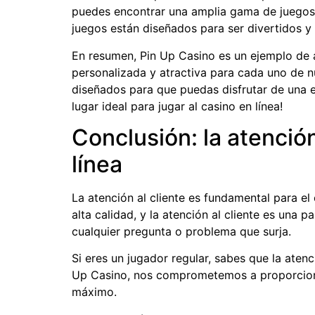
puedes encontrar una amplia gama de juegos d
juegos están diseñados para ser divertidos y
En resumen, Pin Up Casino es un ejemplo de a
personalizada y atractiva para cada uno de nu
diseñados para que puedas disfrutar de una e
lugar ideal para jugar al casino en línea!
Conclusión: la atención
línea
La atención al cliente es fundamental para el
alta calidad, y la atención al cliente es una 
cualquier pregunta o problema que surja.
Si eres un jugador regular, sabes que la atenc
Up Casino, nos comprometemos a proporcionar 
máximo.