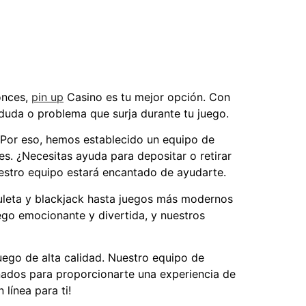
onces,
pin up
Casino es tu mejor opción. Con
 duda o problema que surja durante tu juego.
. Por eso, hemos establecido un equipo de
s. ¿Necesitas ayuda para depositar o retirar
estro equipo estará encantado de ayudarte.
uleta y blackjack hasta juegos más modernos
ego emocionante y divertida, y nuestros
uego de alta calidad. Nuestro equipo de
eñados para proporcionarte una experiencia de
línea para ti!