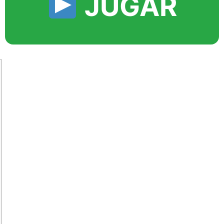
JUGAR