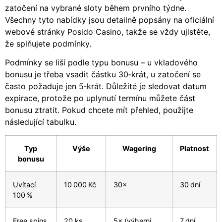
zatočení na vybrané sloty během prvního týdne.
Všechny tyto nabídky jsou detailně popsány na oficiální
webové stránky Posido Casino, takže se vždy ujistěte,
že splňujete podmínky.
Podmínky se liší podle typu bonusu – u vkladového
bonusu je třeba vsadit částku 30‑krát, u zatočení se
často požaduje jen 5‑krát. Důležité je sledovat datum
expirace, protože po uplynutí termínu můžete část
bonusu ztratit. Pokud chcete mít přehled, použijte
následující tabulku.
Typ
Výše
Wagering
Platnost
bonusu
Uvítací
10 000 Kč
30×
30 dní
100 %
Free spins
20 ks
5× (výherní
7 dní