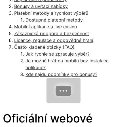
Bonusy a uvítací nabídky
Platební metody a rychlost výběrů
Dostupné platební metody
Mobilní aplikace a live casino
Zákaznická podpora a bezpečnost
Licence, regulace a odpovědné hraní
Často kladené otázky (FAQ)
Jak rychle se zpracuje výběr?
Je možné hrát na mobilu bez instalace
aplikace?
Kde najdu podmínky pro bonusy?
Oficiální webové