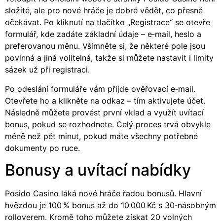
složité, ale pro nové hráče je dobré vědět, co přesně
očekávat. Po kliknutí na tlačítko „Registrace“ se otevře
formulář, kde zadáte základní údaje – e‑mail, heslo a
preferovanou měnu. Všimněte si, že některé pole jsou
povinná a jiná volitelná, takže si můžete nastavit i limity
sázek už při registraci.
Po odeslání formuláře vám přijde ověřovací e‑mail.
Otevřete ho a klikněte na odkaz – tím aktivujete účet.
Následně můžete provést první vklad a využít uvítací
bonus, pokud se rozhodnete. Celý proces trvá obvykle
méně než pět minut, pokud máte všechny potřebné
dokumenty po ruce.
Bonusy a uvítací nabídky
Posido Casino láká nové hráče řadou bonusů. Hlavní
hvězdou je 100 % bonus až do 10 000 Kč s 30‑násobným
rolloverem. Kromě toho můžete získat 20 volných