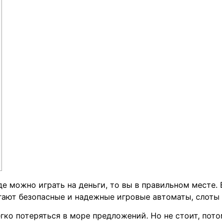
де можно играть на деньги, то вы в правильном месте
гают безопасные и надежные игровые автоматы, слоты 
гко потеряться в море предложений. Но не стоит, пот