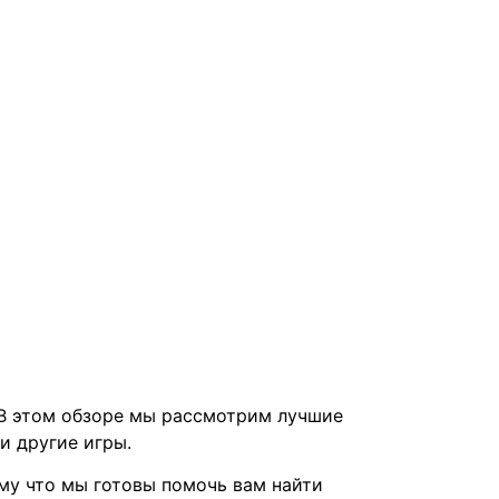
. В этом обзоре мы рассмотрим лучшие
и другие игры.
ому что мы готовы помочь вам найти