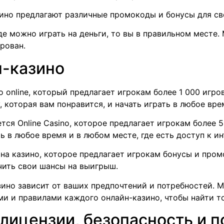
ино предлагают различные промокоды и бонусы для св
де можно играть на деньги, то вы в правильном месте
арован.
н-казино
o online, который предлагает игрокам более 1 000 игр
, которая вам понравится, и начать играть в любое вре
тся Online Casino, которое предлагает игрокам более 
ь в любое время и в любом месте, где есть доступ к ин
 на казино, которое предлагает игрокам бонусы и про
чить свои шансы на выигрыш.
зино зависит от ваших предпочтений и потребностей.
ми и правилами каждого онлайн-казино, чтобы найти то
 лицензии, безопасность и 