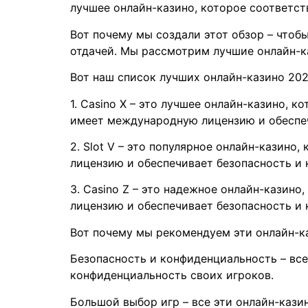
лучшее онлайн-казино, которое соответс
Вот почему мы создали этот обзор – чтоб
отдачей. Мы рассмотрим лучшие онлайн-ка
Вот наш список лучших онлайн-казино 202
1. Casino X – это лучшее онлайн-казино, 
имеет международную лицензию и обеспеч
2. Slot V – это популярное онлайн-казино
лицензию и обеспечивает безопасность и 
3. Casino Z – это надежное онлайн-казино
лицензию и обеспечивает безопасность и 
Вот почему мы рекомендуем эти онлайн-к
Безопасность и конфиденциальность – вс
конфиденциальность своих игроков.
Большой выбор игр – все эти онлайн-кази