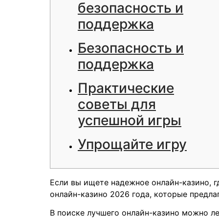
безопасность и
поддержка
Безопасность и
поддержка
Практические
советы для
успешной игры
Упрощайте игру
Если вы ищете надежное онлайн-казино, г
онлайн-казино 2026 года, которые предла
В поиске лучшего онлайн-казино можно ле