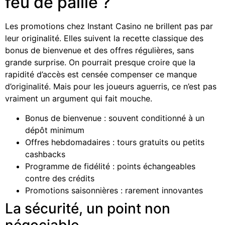
feu de paille ?
Les promotions chez Instant Casino ne brillent pas par
leur originalité. Elles suivent la recette classique des
bonus de bienvenue et des offres régulières, sans
grande surprise. On pourrait presque croire que la
rapidité d’accès est censée compenser ce manque
d’originalité. Mais pour les joueurs aguerris, ce n’est pas
vraiment un argument qui fait mouche.
Bonus de bienvenue : souvent conditionné à un
dépôt minimum
Offres hebdomadaires : tours gratuits ou petits
cashbacks
Programme de fidélité : points échangeables
contre des crédits
Promotions saisonnières : rarement innovantes
La sécurité, un point non
négociable