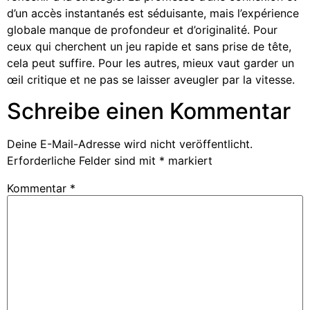
d’un accès instantanés est séduisante, mais l’expérience
globale manque de profondeur et d’originalité. Pour
ceux qui cherchent un jeu rapide et sans prise de tête,
cela peut suffire. Pour les autres, mieux vaut garder un
œil critique et ne pas se laisser aveugler par la vitesse.
Schreibe einen Kommentar
Deine E-Mail-Adresse wird nicht veröffentlicht.
Erforderliche Felder sind mit
*
markiert
Kommentar
*