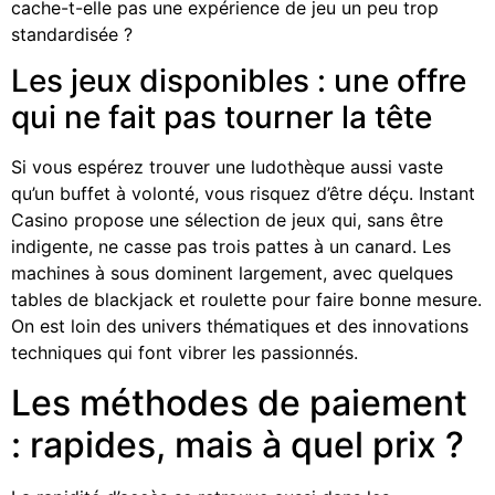
cache-t-elle pas une expérience de jeu un peu trop
standardisée ?
Les jeux disponibles : une offre
qui ne fait pas tourner la tête
Si vous espérez trouver une ludothèque aussi vaste
qu’un buffet à volonté, vous risquez d’être déçu. Instant
Casino propose une sélection de jeux qui, sans être
indigente, ne casse pas trois pattes à un canard. Les
machines à sous dominent largement, avec quelques
tables de blackjack et roulette pour faire bonne mesure.
On est loin des univers thématiques et des innovations
techniques qui font vibrer les passionnés.
Les méthodes de paiement
: rapides, mais à quel prix ?