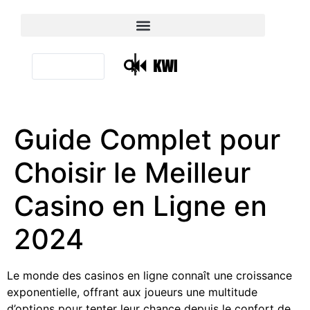
|
Guide Complet pour
Choisir le Meilleur
Casino en Ligne en
2024
Le monde des casinos en ligne connaît une croissance
exponentielle, offrant aux joueurs une multitude
d’options pour tenter leur chance depuis le confort de