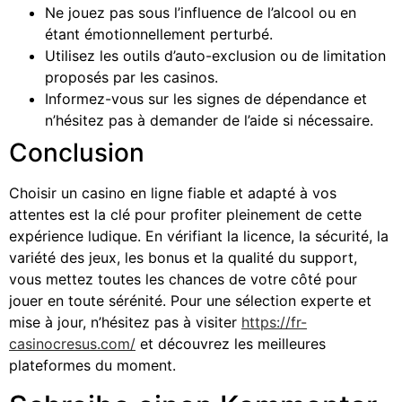
Ne jouez pas sous l’influence de l’alcool ou en
étant émotionnellement perturbé.
Utilisez les outils d’auto-exclusion ou de limitation
proposés par les casinos.
Informez-vous sur les signes de dépendance et
n’hésitez pas à demander de l’aide si nécessaire.
Conclusion
Choisir un casino en ligne fiable et adapté à vos
attentes est la clé pour profiter pleinement de cette
expérience ludique. En vérifiant la licence, la sécurité, la
variété des jeux, les bonus et la qualité du support,
vous mettez toutes les chances de votre côté pour
jouer en toute sérénité. Pour une sélection experte et
mise à jour, n’hésitez pas à visiter
https://fr-
casinocresus.com/
et découvrez les meilleures
plateformes du moment.