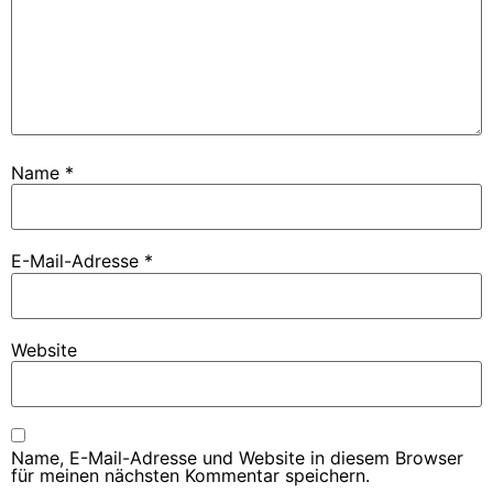
Name
*
E-Mail-Adresse
*
Website
Name, E-Mail-Adresse und Website in diesem Browser
für meinen nächsten Kommentar speichern.