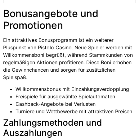
Bonusangebote und
Promotionen
Ein attraktives Bonusprogramm ist ein weiterer
Pluspunkt von Pistolo Casino. Neue Spieler werden mit
Willkommensboni begrüßt, während Stammkunden von
regelmäßigen Aktionen profitieren. Diese Boni erhöhen
die Gewinnchancen und sorgen für zusätzlichen
Spielspaß.
Willkommensbonus mit Einzahlungsverdopplung
Freispiele für ausgewählte Spielautomaten
Cashback-Angebote bei Verlusten
Turniere und Wettbewerbe mit attraktiven Preisen
Zahlungsmethoden und
Auszahlungen