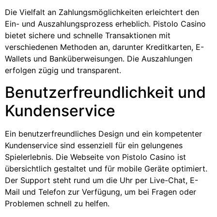
Die Vielfalt an Zahlungsmöglichkeiten erleichtert den
Ein- und Auszahlungsprozess erheblich. Pistolo Casino
bietet sichere und schnelle Transaktionen mit
verschiedenen Methoden an, darunter Kreditkarten, E-
Wallets und Banküberweisungen. Die Auszahlungen
erfolgen zügig und transparent.
Benutzerfreundlichkeit und
Kundenservice
Ein benutzerfreundliches Design und ein kompetenter
Kundenservice sind essenziell für ein gelungenes
Spielerlebnis. Die Webseite von Pistolo Casino ist
übersichtlich gestaltet und für mobile Geräte optimiert.
Der Support steht rund um die Uhr per Live-Chat, E-
Mail und Telefon zur Verfügung, um bei Fragen oder
Problemen schnell zu helfen.