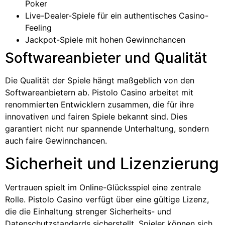
Poker
Live-Dealer-Spiele für ein authentisches Casino-
Feeling
Jackpot-Spiele mit hohen Gewinnchancen
Softwareanbieter und Qualität
Die Qualität der Spiele hängt maßgeblich von den
Softwareanbietern ab. Pistolo Casino arbeitet mit
renommierten Entwicklern zusammen, die für ihre
innovativen und fairen Spiele bekannt sind. Dies
garantiert nicht nur spannende Unterhaltung, sondern
auch faire Gewinnchancen.
Sicherheit und Lizenzierung
Vertrauen spielt im Online-Glücksspiel eine zentrale
Rolle. Pistolo Casino verfügt über eine gültige Lizenz,
die die Einhaltung strenger Sicherheits- und
Datenschutzstandards sicherstellt. Spieler können sich