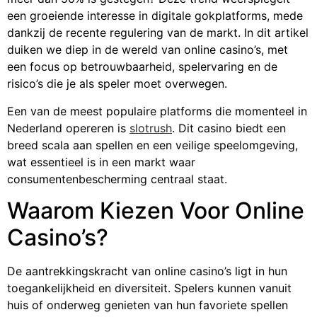
een groeiende interesse in digitale gokplatforms, mede
dankzij de recente regulering van de markt. In dit artikel
duiken we diep in de wereld van online casino’s, met
een focus op betrouwbaarheid, spelervaring en de
risico’s die je als speler moet overwegen.
Een van de meest populaire platforms die momenteel in
Nederland opereren is
slotrush
. Dit casino biedt een
breed scala aan spellen en een veilige speelomgeving,
wat essentieel is in een markt waar
consumentenbescherming centraal staat.
Waarom Kiezen Voor Online
Casino’s?
De aantrekkingskracht van online casino’s ligt in hun
toegankelijkheid en diversiteit. Spelers kunnen vanuit
huis of onderweg genieten van hun favoriete spellen