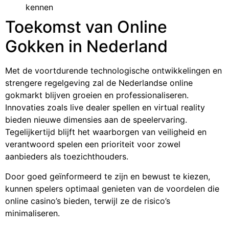
kennen
Toekomst van Online
Gokken in Nederland
Met de voortdurende technologische ontwikkelingen en
strengere regelgeving zal de Nederlandse online
gokmarkt blijven groeien en professionaliseren.
Innovaties zoals live dealer spellen en virtual reality
bieden nieuwe dimensies aan de speelervaring.
Tegelijkertijd blijft het waarborgen van veiligheid en
verantwoord spelen een prioriteit voor zowel
aanbieders als toezichthouders.
Door goed geïnformeerd te zijn en bewust te kiezen,
kunnen spelers optimaal genieten van de voordelen die
online casino’s bieden, terwijl ze de risico’s
minimaliseren.