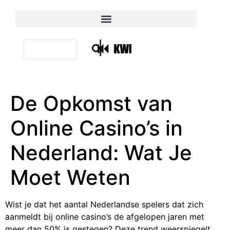
|
De Opkomst van
Online Casino’s in
Nederland: Wat Je
Moet Weten
Wist je dat het aantal Nederlandse spelers dat zich
aanmeldt bij online casino’s de afgelopen jaren met
meer dan 50% is gestegen? Deze trend weerspiegelt