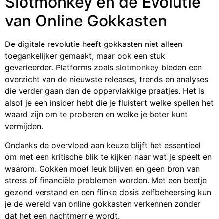
Slotmonkey en de Evolutie
van Online Gokkasten
De digitale revolutie heeft gokkasten niet alleen
toegankelijker gemaakt, maar ook een stuk
gevarieerder. Platforms zoals
slotmonkey
bieden een
overzicht van de nieuwste releases, trends en analyses
die verder gaan dan de oppervlakkige praatjes. Het is
alsof je een insider hebt die je fluistert welke spellen het
waard zijn om te proberen en welke je beter kunt
vermijden.
Ondanks de overvloed aan keuze blijft het essentieel
om met een kritische blik te kijken naar wat je speelt en
waarom. Gokken moet leuk blijven en geen bron van
stress of financiële problemen worden. Met een beetje
gezond verstand en een flinke dosis zelfbeheersing kun
je de wereld van online gokkasten verkennen zonder
dat het een nachtmerrie wordt.