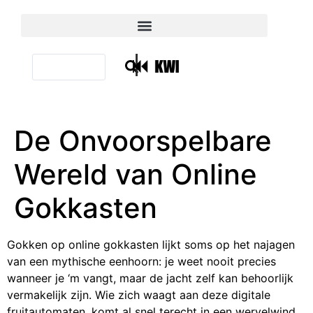
|
De Onvoorspelbare
Wereld van Online
Gokkasten
Gokken op online gokkasten lijkt soms op het najagen
van een mythische eenhoorn: je weet nooit precies
wanneer je ‘m vangt, maar de jacht zelf kan behoorlijk
vermakelijk zijn. Wie zich waagt aan deze digitale
fruitautomaten, komt al snel terecht in een wervelwind