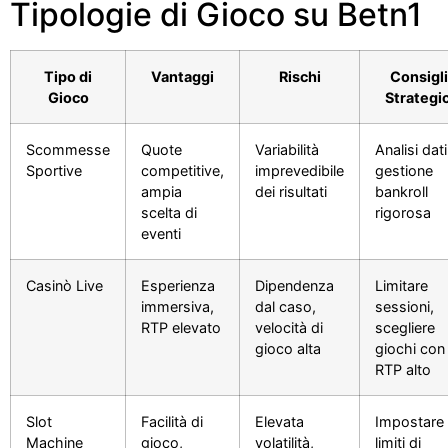
Tipologie di Gioco su Betn1
Tipo di
Vantaggi
Rischi
Consigli
Gioco
Strategic
Scommesse
Quote
Variabilità
Analisi dati
Sportive
competitive,
imprevedibile
gestione
ampia
dei risultati
bankroll
scelta di
rigorosa
eventi
Casinò Live
Esperienza
Dipendenza
Limitare
immersiva,
dal caso,
sessioni,
RTP elevato
velocità di
scegliere
gioco alta
giochi con
RTP alto
Slot
Facilità di
Elevata
Impostare
Machine
gioco,
volatilità,
limiti di