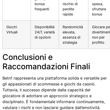
bonus
rischio di
spesa,
frequenti
perdite
sfruttare
rapide
bonus
Giochi
Disponibilità
Randomicità
Giocare pe
Virtuali
24/7, varietà
elevata,
divertimen
di opzioni
assenza di
non per
strategia
profitto
Conclusioni e
Raccomandazioni Finali
Betn1 rappresenta una piattaforma solida e versatile per
gli appassionati di scommesse e giochi da casinò.
Tuttavia, il successo dipende dalla capacità del
giocatore di adottare un approccio strategico e
disciplinato. È fondamentale informarsi continuamente,
valutare i rischi e non lasciarsi guidare dall’emotività.