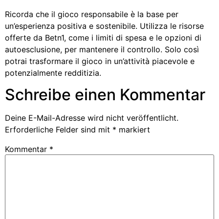
Ricorda che il gioco responsabile è la base per
un’esperienza positiva e sostenibile. Utilizza le risorse
offerte da Betn1, come i limiti di spesa e le opzioni di
autoesclusione, per mantenere il controllo. Solo così
potrai trasformare il gioco in un’attività piacevole e
potenzialmente redditizia.
Schreibe einen Kommentar
Deine E-Mail-Adresse wird nicht veröffentlicht.
Erforderliche Felder sind mit
*
markiert
Kommentar
*