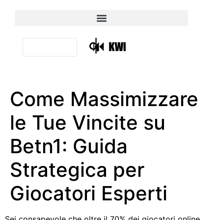
|
Come Massimizzare
le Tue Vincite su
Betn1: Guida
Strategica per
Giocatori Esperti
Sei consapevole che oltre il 70% dei giocatori online