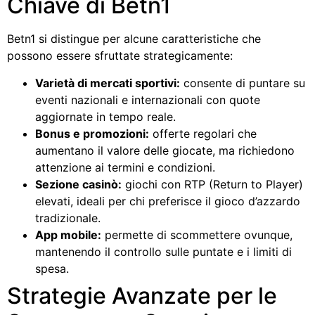
Chiave di Betn1
Betn1 si distingue per alcune caratteristiche che
possono essere sfruttate strategicamente:
Varietà di mercati sportivi:
consente di puntare su
eventi nazionali e internazionali con quote
aggiornate in tempo reale.
Bonus e promozioni:
offerte regolari che
aumentano il valore delle giocate, ma richiedono
attenzione ai termini e condizioni.
Sezione casinò:
giochi con RTP (Return to Player)
elevati, ideali per chi preferisce il gioco d’azzardo
tradizionale.
App mobile:
permette di scommettere ovunque,
mantenendo il controllo sulle puntate e i limiti di
spesa.
Strategie Avanzate per le