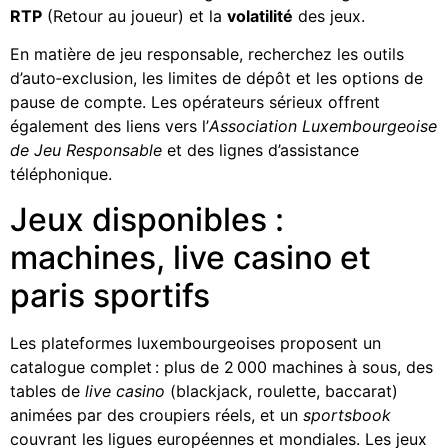
RTP
(Retour au joueur) et la
volatilité
des jeux.
En matière de jeu responsable, recherchez les outils
d’auto‑exclusion, les limites de dépôt et les options de
pause de compte. Les opérateurs sérieux offrent
également des liens vers l’
Association Luxembourgeoise
de Jeu Responsable
et des lignes d’assistance
téléphonique.
Jeux disponibles :
machines, live casino et
paris sportifs
Les plateformes luxembourgeoises proposent un
catalogue complet : plus de 2 000 machines à sous, des
tables de
live casino
(blackjack, roulette, baccarat)
animées par des croupiers réels, et un
sportsbook
couvrant les ligues européennes et mondiales. Les jeux