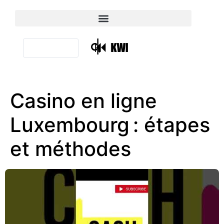
|
Casino en ligne
Luxembourg : étapes
et méthodes