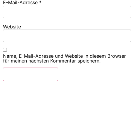
E-Mail-Adresse
*
Website
Name, E-Mail-Adresse und Website in diesem Browser
für meinen nächsten Kommentar speichern.