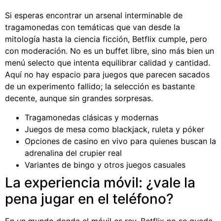
Si esperas encontrar un arsenal interminable de
tragamonedas con temáticas que van desde la
mitología hasta la ciencia ficción, Betflix cumple, pero
con moderación. No es un buffet libre, sino más bien un
menú selecto que intenta equilibrar calidad y cantidad.
Aquí no hay espacio para juegos que parecen sacados
de un experimento fallido; la selección es bastante
decente, aunque sin grandes sorpresas.
Tragamonedas clásicas y modernas
Juegos de mesa como blackjack, ruleta y póker
Opciones de casino en vivo para quienes buscan la
adrenalina del crupier real
Variantes de bingo y otros juegos casuales
La experiencia móvil: ¿vale la
pena jugar en el teléfono?
En un mundo donde el móvil es rey, Betflix no se queda