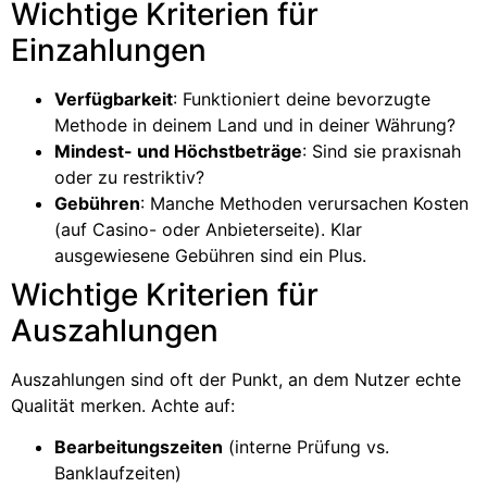
Wichtige Kriterien für
Einzahlungen
Verfügbarkeit
: Funktioniert deine bevorzugte
Methode in deinem Land und in deiner Währung?
Mindest- und Höchstbeträge
: Sind sie praxisnah
oder zu restriktiv?
Gebühren
: Manche Methoden verursachen Kosten
(auf Casino- oder Anbieterseite). Klar
ausgewiesene Gebühren sind ein Plus.
Wichtige Kriterien für
Auszahlungen
Auszahlungen sind oft der Punkt, an dem Nutzer echte
Qualität merken. Achte auf:
Bearbeitungszeiten
(interne Prüfung vs.
Banklaufzeiten)