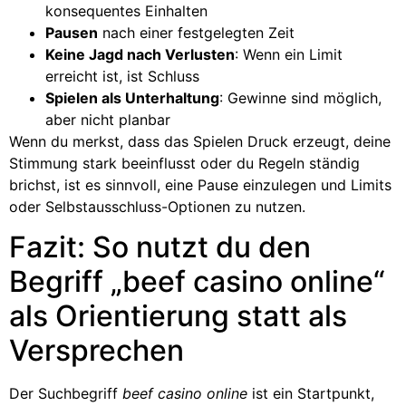
konsequentes Einhalten
Pausen
nach einer festgelegten Zeit
Keine Jagd nach Verlusten
: Wenn ein Limit
erreicht ist, ist Schluss
Spielen als Unterhaltung
: Gewinne sind möglich,
aber nicht planbar
Wenn du merkst, dass das Spielen Druck erzeugt, deine
Stimmung stark beeinflusst oder du Regeln ständig
brichst, ist es sinnvoll, eine Pause einzulegen und Limits
oder Selbstausschluss-Optionen zu nutzen.
Fazit: So nutzt du den
Begriff „beef casino online“
als Orientierung statt als
Versprechen
Der Suchbegriff
beef casino online
ist ein Startpunkt,