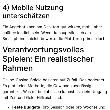
4) Mobile Nutzung
unterschätzen
Ein Angebot kann am Desktop gut wirken, mobil aber
unübersichtlich sein. Wenn du hauptsächlich am
Smartphone spielst, bewerte die Plattform primär dort.
Verantwortungsvolles
Spielen: Ein realistischer
Rahmen
Online-Casino-Spiele basieren auf Zufall. Das bedeutet:
Es gibt keine Methode, die Gewinne zuverlässig
garantiert. Was du beeinflussen kannst, ist dein Umgang
mit Zeit und Geld. Hilfreich sind:
Feste Budgets
(pro Session oder pro Woche) und