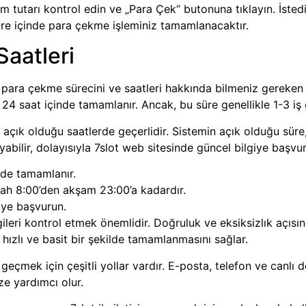
 tutarı kontrol edin ve „Para Çek“ butonuna tıklayın. İstedi
üre içinde para çekme işleminiz tamamlanacaktır.
aatleri
 para çekme sürecini ve saatleri hakkında bilmeniz gereken 
 24 saat içinde tamamlanır. Ancak, bu süre genellikle 1-3 iş 
n açık olduğu saatlerde geçerlidir. Sistemin açık olduğu sür
bilir, dolayısıyla 7slot web sitesinde güncel bilgiye başvu
nde tamamlanır.
bah 8:00’den akşam 23:00’a kadardır.
giye başvurun.
gileri kontrol etmek önemlidir. Doğruluk ve eksiksizlık açıs
hızlı ve basit bir şekilde tamamlanmasını sağlar.
e geçmek için çeşitli yollar vardır. E-posta, telefon ve canlı
ze yardımcı olur.