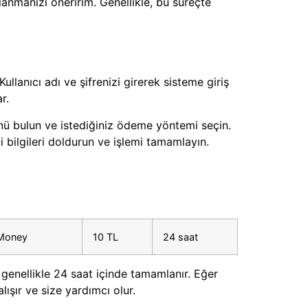
llanmanızı öneririm. Genellikle, bu süreçte
ullanıcı adı ve şifrenizi girerek sisteme giriş
r.
ünü bulun ve istediğiniz ödeme yöntemi seçin.
 bilgileri doldurun ve işlemi tamamlayın.
 Money
10 TL
24 saat
genellikle 24 saat içinde tamamlanır. Eğer
ışır ve size yardımcı olur.