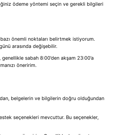
ğiniz ödeme yöntemi seçin ve gerekli bilgileri
bazı önemli noktaları belirtmek istiyorum.
günü arasında değişebilir.
e, genellikle sabah 8:00’den akşam 23:00’a
rmanızı öneririm.
ından, belgelerin ve bilgilerin doğru olduğundan
 destek seçenekleri mevcuttur. Bu seçenekler,