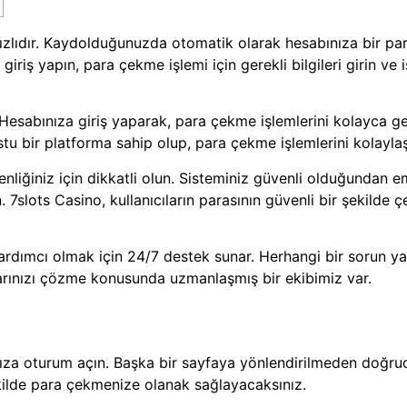
zlıdır. Kaydolduğunuzda otomatik olarak hesabınıza bir para
 giriş yapın, para çekme işlemi için gerekli bilgileri girin ve
 Hesabınıza giriş yaparak, para çekme işlemlerini kolayca gerç
stu bir platforma sahip olup, para çekme işlemlerini kolaylaşt
liğiniz için dikkatli olun. Sisteminiz güvenli olduğundan e
7slots Casino, kullanıcıların parasının güvenli bir şekilde ç
ardımcı olmak için 24/7 destek sunar. Herhangi bir sorun yaş
unlarınızı çözme konusunda uzmanlaşmış bir ekibimiz var.
ınıza oturum açın. Başka bir sayfaya yönlendirilmeden doğrud
ekilde para çekmenize olanak sağlayacaksınız.