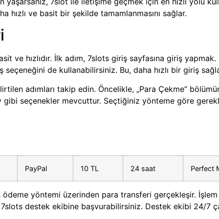
 yaşarsanız, 7slot ile iletişime geçmek için en hızlı yolu ku
aha hızlı ve basit bir şekilde tamamlanmasını sağlar.
i
 ve hızlıdır. İlk adım, 7slots giriş sayfasına giriş yapmak. K
seçeneğini de kullanabilirsiniz. Bu, daha hızlı bir giriş sağla
elirtilen adımları takip edin. Öncelikle, „Para Çekme“ bölüm
 gibi seçenekler mevcuttur. Seçtiğiniz yönteme göre gerekli
PayPal
10 TL
24 saat
Perfect
 ödeme yöntemi üzerinden para transferi gerçekleşir. İşlem 
slots destek ekibine başvurabilirsiniz. Destek ekibi 24/7 çal