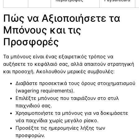
Πώς να Αξιοποιήσετε τα
Μπόνους και τις
Προσφορές
Τα μπόνους είναι ένας εξαιρετικός τρόπος να
αυξήσετε το κεφάλαιό σας, αλλά απαιτούν στρατηγική
και προσοχή. Ακολουθούν μερικές συμβουλές:
Διαβάστε προσεκτικά τους όρους στοιχηματισμού
(wagering requirements).
Επιλέξτε μπόνους που ταιριάζουν στο στυλ
παιχνιδιού σας.
Χρησιμοποιήστε τα μπόνους για να δοκιμάσετε
νέα παιχνίδια χωρίς μεγάλο ρίσκο.
Προσέξτε τις ημερομηνίες λήξης των
προσφορών.