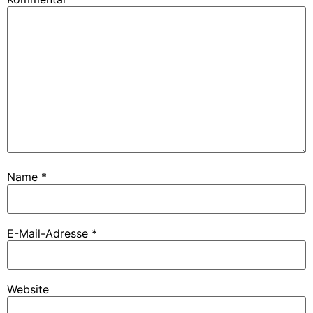
Name
*
E-Mail-Adresse
*
Website