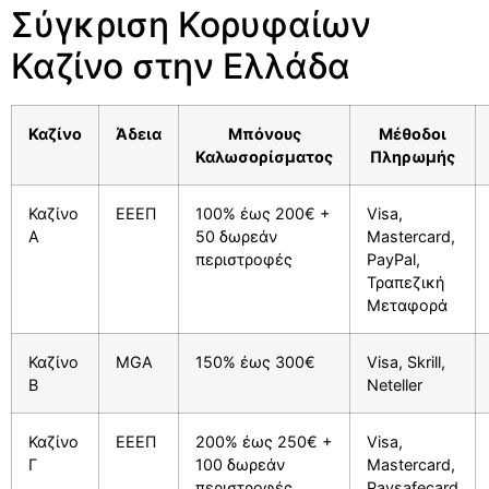
Σύγκριση Κορυφαίων
Καζίνο στην Ελλάδα
Καζίνο
Άδεια
Μπόνους
Μέθοδοι
Καλωσορίσματος
Πληρωμής
Καζίνο
ΕΕΕΠ
100% έως 200€ +
Visa,
Α
50 δωρεάν
Mastercard,
περιστροφές
PayPal,
Τραπεζική
Μεταφορά
Καζίνο
MGA
150% έως 300€
Visa, Skrill,
Β
Neteller
Καζίνο
ΕΕΕΠ
200% έως 250€ +
Visa,
Γ
100 δωρεάν
Mastercard,
περιστροφές
Paysafecard