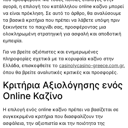
αγορά, η επιλογή του κατάλληλου online καζίνο μπορεί
να είναι πρόκληση. Σε αυτό το άρθρο, θα αναλύσουμε
τα βασικά κριτήρια που πρέπει να λάβετε υπόψη πριν
ξεκινήσετε το παιχνίδι σας, προσφέροντας μια
ολοκληρωμένη στρατηγική για ασφαλή και αποδοτική
εμπειρία.
Για να βρείτε αξιόπιστες και ενημερωμένες
πληροφορίες σχετικά με τα κορυφαία καζίνο στην
Ελλάδα, επισκεφθείτε το
casinolycasino-greece.com.gr
,
όπου θα βρείτε αναλυτικές κριτικές και προσφορές.
Κριτήρια Αξιολόγησης ενός
Online Καζίνο
Η επιλογή ενός online καζίνο πρέπει να βασίζεται σε
συγκεκριμένα κριτήρια που διασφαλίζουν την
ασφάλεια, την αξιοπιστία και την ποιότητα της