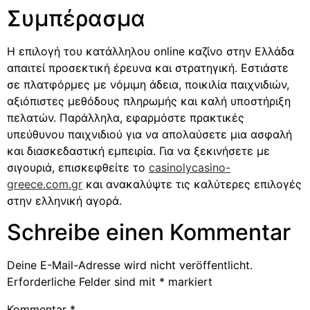
Συμπέρασμα
Η επιλογή του κατάλληλου online καζίνο στην Ελλάδα
απαιτεί προσεκτική έρευνα και στρατηγική. Εστιάστε
σε πλατφόρμες με νόμιμη άδεια, ποικιλία παιχνιδιών,
αξιόπιστες μεθόδους πληρωμής και καλή υποστήριξη
πελατών. Παράλληλα, εφαρμόστε πρακτικές
υπεύθυνου παιχνιδιού για να απολαύσετε μια ασφαλή
και διασκεδαστική εμπειρία. Για να ξεκινήσετε με
σιγουριά, επισκεφθείτε το
casinolycasino-
greece.com.gr
και ανακαλύψτε τις καλύτερες επιλογές
στην ελληνική αγορά.
Schreibe einen Kommentar
Deine E-Mail-Adresse wird nicht veröffentlicht.
Erforderliche Felder sind mit
*
markiert
Kommentar
*