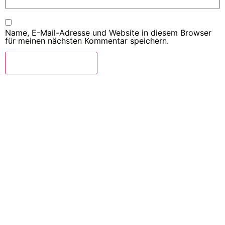
Name, E-Mail-Adresse und Website in diesem Browser
für meinen nächsten Kommentar speichern.