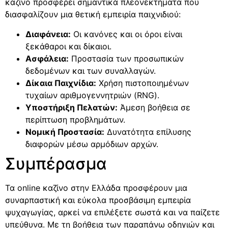
καζίνο προσφέρει σημαντικά πλεονεκτήματα που
διασφαλίζουν μια θετική εμπειρία παιχνιδιού:
Διαφάνεια:
Οι κανόνες και οι όροι είναι
ξεκάθαροι και δίκαιοι.
Ασφάλεια:
Προστασία των προσωπικών
δεδομένων και των συναλλαγών.
Δίκαια Παιχνίδια:
Χρήση πιστοποιημένων
τυχαίων αριθμογεννητριών (RNG).
Υποστήριξη Πελατών:
Άμεση βοήθεια σε
περίπτωση προβλημάτων.
Νομική Προστασία:
Δυνατότητα επίλυσης
διαφορών μέσω αρμόδιων αρχών.
Συμπέρασμα
Τα online καζίνο στην Ελλάδα προσφέρουν μια
συναρπαστική και εύκολα προσβάσιμη εμπειρία
ψυχαγωγίας, αρκεί να επιλέξετε σωστά και να παίζετε
υπεύθυνα. Με τη βοήθεια των παραπάνω οδηγιών και